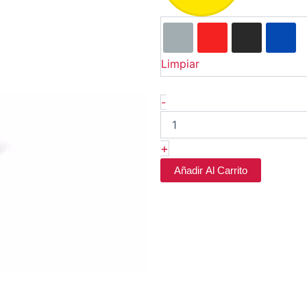
Sanchez
cantidad
Limpiar
-
+
Añadir Al Carrito