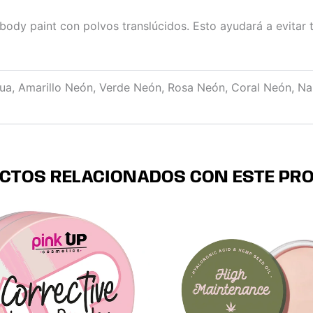
body paint con polvos translúcidos. Esto ayudará a evitar 
Aqua, Amarillo Neón, Verde Neón, Rosa Neón, Coral Neón, N
CTOS RELACIONADOS CON ESTE PR
Este
Este
producto
producto
tiene
tiene
múltiples
múltiples
variantes.
variantes.
Las
Las
opciones
opciones