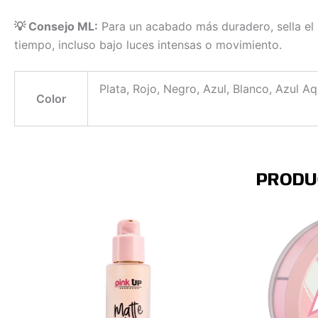
💡 Consejo ML:
Para un acabado más duradero, sella el 
tiempo, incluso bajo luces intensas o movimiento.
Plata, Rojo, Negro, Azul, Blanco, Azul 
Color
PRODU
Este
Este
producto
producto
tiene
tiene
múltiples
múltiples
variantes.
variantes.
Las
Las
opciones
opciones