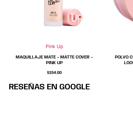
se
se
pueden
pueden
elegir
elegir
en
en
la
la
página
página
Pink Up
de
de
MAQUILLAJE MATE – MATTE COVER –
POLVO C
producto
producto
PINK UP
LOO
$
154.00
RESEÑAS EN GOOGLE