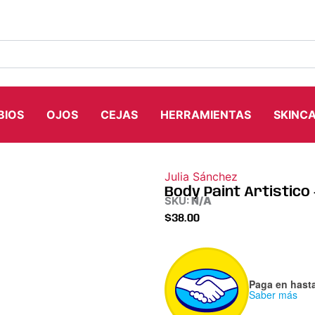
BIOS
OJOS
CEJAS
HERRAMIENTAS
SKINC
Julia Sánchez
Body Paint Artistico
SKU:
N/A
$
38.00
Body
Paint
Artistico
Paga en hast
Saber más
-
Julia