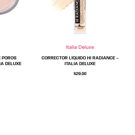
se
se
pueden
pueden
elegir
elegir
en
en
la
la
página
página
Italia Deluxe
de
de
E POROS
CORRECTOR LÍQUIDO HI RADIANCE –
producto
producto
IA DELUXE
ITALIA DELUXE
$
29.00