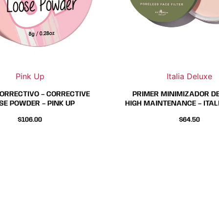
se
se
pueden
pueden
elegir
elegir
en
en
la
la
página
página
Pink Up
Italia Deluxe
de
de
ORRECTIVO – CORRECTIVE
PRIMER MINIMIZADOR D
producto
producto
SE POWDER – PINK UP
HIGH MAINTENANCE – ITAL
$
106.00
$
64.50