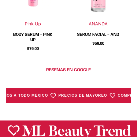
Las
Las
Las
Las
opciones
opciones
opciones
opciones
se
se
se
se
Pink Up
ANANDA
pueden
pueden
pueden
pueden
elegir
elegir
elegir
elegir
BODY SERUM – PINK
SERUM FACIAL – AND
en
en
en
en
UP
$
59.00
la
la
la
la
$
76.00
página
página
página
página
de
de
de
de
producto
producto
producto
producto
RESEÑAS EN GOOGLE
NVÍOS A TODO MÉXICO
PRECIOS DE MAYOREO
COMPRA 