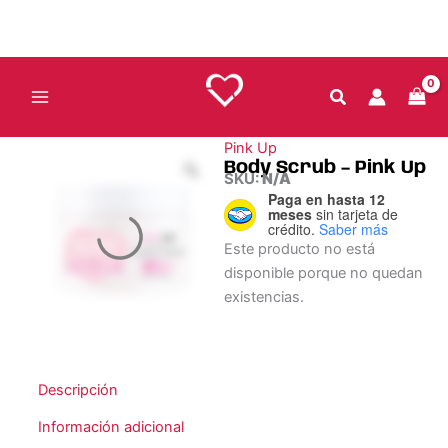
Ir
al
contenido
Pink Up
Body Scrub – Pink Up
SKU:
N/A
Paga en hasta 12
meses
sin tarjeta de
crédito.
Saber más
Este producto no está
disponible porque no quedan
existencias.
Descripción
Información adicional