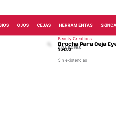
BIOS
OJOS
CEJAS
HERRAMIENTAS
SKINC
Beauty Creations
Brocha Para Ceja Ey
SKU:
RCEBS
$
54.00
Sin existencias