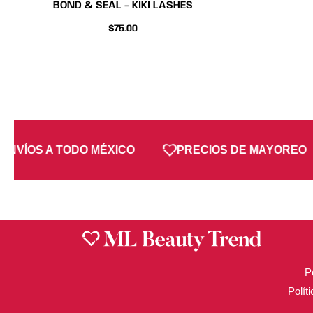
BOND & SEAL – KIKI LASHES
$
75.00
ENVÍOS A TODO MÉXICO
PRECIOS DE MAYOREO
P
Polít