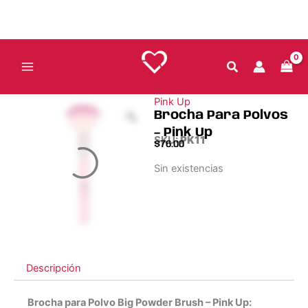
Ir
al
contenido
Pink Up
Brocha Para Polvos
– Pink Up
SKU:
PK11
$
76.00
Sin existencias
Descripción
Brocha para Polvo Big Powder Brush – Pink Up: