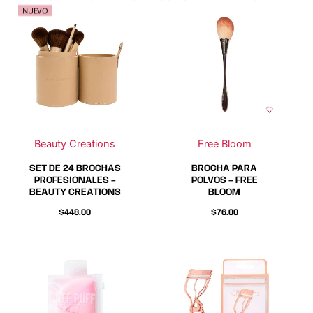
Este
Este
NUEVO
producto
producto
tiene
tiene
múltiples
múltiples
variantes.
variantes.
Las
Las
opciones
opciones
se
se
Beauty Creations
Free Bloom
pueden
pueden
elegir
elegir
SET DE 24 BROCHAS
BROCHA PARA
en
en
PROFESIONALES –
POLVOS – FREE
BEAUTY CREATIONS
BLOOM
la
la
página
página
$
448.00
$
76.00
de
de
producto
producto