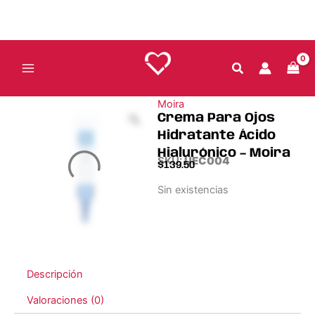
Ir
al
contenido
Moira
Crema Para Ojos
Hidratante Ácido
Hialurónico – Moira
SKU:
UEC004
$
139.50
Sin existencias
Descripción
Valoraciones (0)