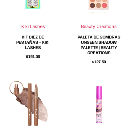
Las
Las
opciones
opciones
se
se
Kiki Lashes
Beauty Creations
pueden
pueden
elegir
elegir
KIT DIEZ DE
PALETA DE SOMBRAS
en
en
PESTAÑAS – KIKI
UNSEEN SHADOW
LASHES
PALETTE | BEAUTY
la
la
CREATIONS
página
página
$
151.00
$
127.50
de
de
producto
producto
Este
Este
producto
producto
tiene
tiene
múltiples
múltiples
variantes.
variantes.
Las
Las
opciones
opciones
se
se