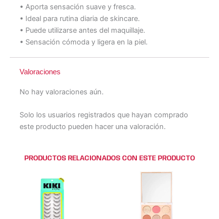
• Aporta sensación suave y fresca.
• Ideal para rutina diaria de skincare.
• Puede utilizarse antes del maquillaje.
• Sensación cómoda y ligera en la piel.
Valoraciones
No hay valoraciones aún.
Solo los usuarios registrados que hayan comprado
este producto pueden hacer una valoración.
PRODUCTOS RELACIONADOS CON ESTE PRODUCTO
Este
Este
producto
producto
tiene
tiene
múltiples
múltiples
variantes.
variantes.