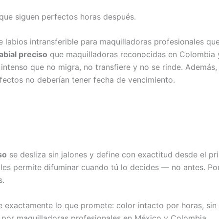
s que siguen perfectos horas después.
e labios intransferible para maquilladoras profesionales qu
abial preciso
que maquilladoras reconocidas en Colombia y
r intenso que no migra, no transfiere y no se rinde. Ademá
fectos no deberían tener fecha de vencimiento.
so
se desliza sin jalones y define con exactitud desde el pr
nales permite difuminar cuando tú lo decides — no antes. Po
s.
 exactamente lo que promete: color intacto por horas, sin 
 por maquilladoras profesionales en México y Colombia.