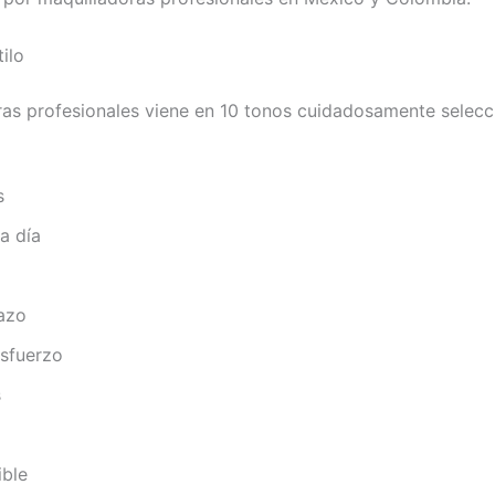
ilo
doras profesionales viene en 10 tonos cuidadosamente selecc
s
a día
azo
esfuerzo
s
ible