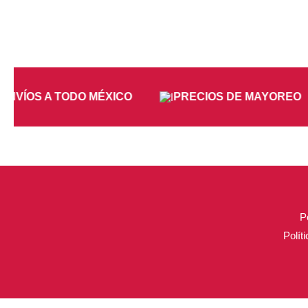
NVÍOS A TODO MÉXICO
PRECIOS DE MAYOREO
P
Polít