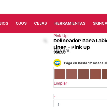
BIOS
OJOS
CEJAS
HERRAMIENTAS
SKINC
Pink Up
Delineador Para Labi
Liner – Pink Up
SKU:
N/A
$
58.50
Delineador
Paga en hasta 12 meses
si
Para
Labios
de
Larga
Limpiar
Duración
Everlating
Lip
-
Liner
-