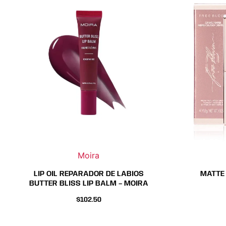
producto
producto
tiene
tiene
múltiples
múltiples
variantes.
variantes.
Las
Las
opciones
opciones
se
se
pueden
pueden
elegir
elegir
en
en
la
la
página
página
Moira
de
de
producto
producto
LIP OIL REPARADOR DE LABIOS
MATTE 
BUTTER BLISS LIP BALM – MOIRA
$
102.50