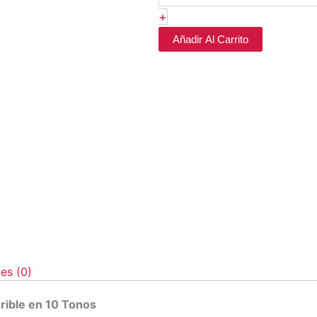
Pink
+
Up
cantidad
Añadir Al Carrito
es (0)
erible en 10 Tonos