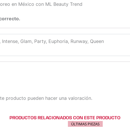
yoreo en México con ML Beauty Trend
correcto.
, Intense, Glam, Party, Euphoria, Runway, Queen
te producto pueden hacer una valoración.
PRODUCTOS RELACIONADOS CON ESTE PRODUCTO
ÚLTIMAS PIEZAS
Este
Este
Este
E