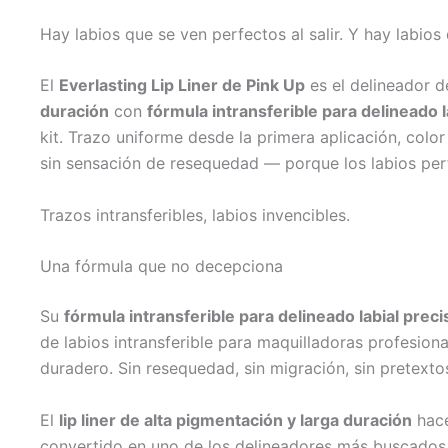
Hay labios que se ven perfectos al salir. Y hay labio
El
Everlasting Lip Liner de Pink Up
es el delineador d
duración
con
fórmula intransferible para delineado l
kit. Trazo uniforme desde la primera aplicación, colo
sin sensación de resequedad — porque los labios per
Trazos intransferibles, labios invencibles.
Una fórmula que no decepciona
Su
fórmula intransferible para delineado labial preci
de labios intransferible para maquilladoras profesio
duradero. Sin resequedad, sin migración, sin pretexto
El
lip liner de alta pigmentación y larga duración
hace
convertido en uno de los delineadores más buscados