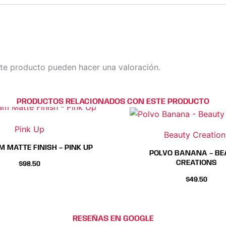
te producto pueden hacer una valoración.
PRODUCTOS RELACIONADOS CON ESTE PRODUCTO
Este
Este
producto
producto
Pink Up
Beauty Creation
tiene
tiene
 MATTE FINISH – PINK UP
múltiples
múltiples
POLVO BANANA – BE
CREATIONS
variantes.
variantes.
$
98.50
Las
Las
$
49.50
opciones
opciones
se
se
pueden
pueden
RESEÑAS EN GOOGLE