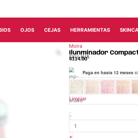
BIOS
OJOS
CEJAS
HERRAMIENTAS
SKINC
Moira
Ilunminador Compacto
SKU:
N/A
$
114.00
Ilunminador
Paga en hasta 12 meses
si
Compacto
-
Dreamlight
Highlighter
Limpiar
-
Moira
cantidad
-
+