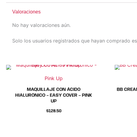
Valoraciones
No hay valoraciones aún.
Solo los usuarios registrados que hayan comprado es
Este
Este
producto
producto
Pink Up
tiene
tiene
MAQUILLAJE CON ÁCIDO
BB CREAM
múltiples
múltiples
HIALURÓNICO – EASY COVER – PINK
variantes.
variantes.
UP
Las
Las
$
128.50
opciones
opciones
se
se
pueden
pueden