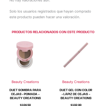
No hay valoraciones aún.
Solo los usuarios registrados que hayan comprado
este producto pueden hacer una valoración.
PRODUCTOS RELACIONADOS CON ESTE PRODUCTO
Este
Este
Este
Este
producto
producto
producto
producto
tiene
tiene
tiene
tiene
múltiples
múltiples
múltiples
múltiples
variantes.
variantes.
variantes.
variantes.
Las
Las
Las
Las
opciones
opciones
opciones
opciones
se
se
se
se
Beauty Creations
Beauty Creations
pueden
pueden
pueden
pueden
elegir
elegir
elegir
elegir
DUET SOMBRA PARA
DUET GEL CON COLOR
en
en
en
en
CEJAS + POMADA –
+ LÁPIZ DE CEJAS –
BEAUTY CREATIONS
BEAUTY CREATIONS
la
la
la
la
página
página
página
página
$
104.50
$
102.00