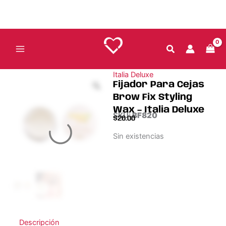
Ir
al
contenido
Italia Deluxe
Fijador Para Cejas
Brow Fix Styling
Wax – Italia Deluxe
SKU:
BF820
$
26.00
Sin existencias
Descripción