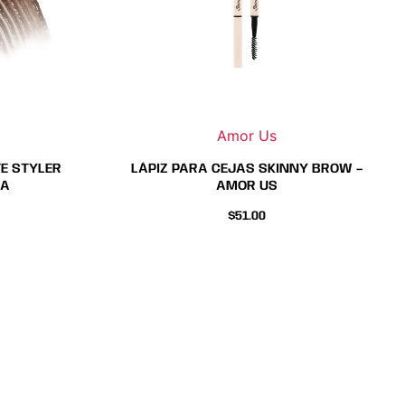
se
se
den
pueden
pueden
ir
elegir
elegir
en
en
la
la
na
página
página
Amor Us
de
de
to
ducto
producto
producto
TE STYLER
LÁPIZ PARA CEJAS SKINNY BROW –
RA
AMOR US
$
51.00