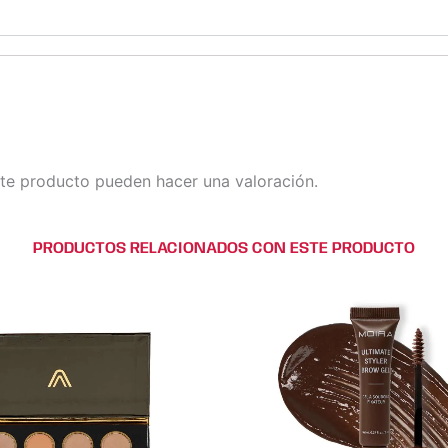
te producto pueden hacer una valoración.
PRODUCTOS RELACIONADOS CON ESTE PRODUCTO
Este
Este
produc
pro
tiene
tien
múltipl
múlt
variante
vari
Las
Las
opcion
opci