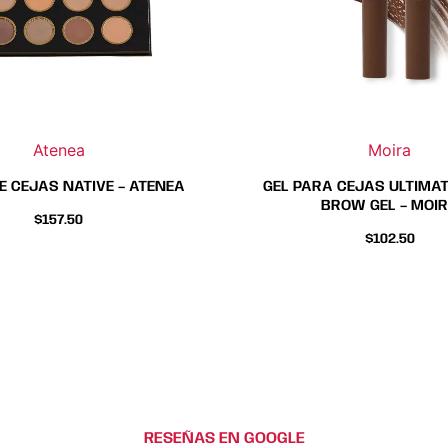
se
se
pueden
pue
elegir
eleg
en
en
la
la
página
pági
Atenea
Moira
de
de
produc
pro
E CEJAS NATIVE – ATENEA
GEL PARA CEJAS ULTIMA
BROW GEL – MOI
$
157.50
$
102.50
RESEÑAS EN GOOGLE