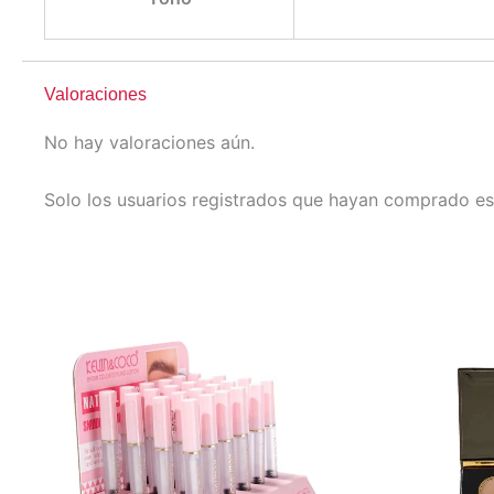
Valoraciones
No hay valoraciones aún.
Solo los usuarios registrados que hayan comprado es
EL
EL
PRECIO
PRECIO
ORIGINAL
ACTUAL
ERA:
ES:
$685.00.
$548.00.