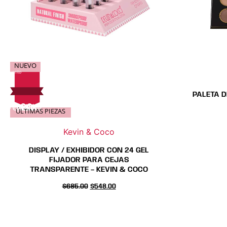
NUEVO
PALETA D
20
On Sale
¡Sale!
137$
20%
137
Off
$
%
horra $137
ÚLTIMAS PIEZAS
Kevin & Coco
DISPLAY / EXHIBIDOR CON 24 GEL
FIJADOR PARA CEJAS
TRANSPARENTE – KEVIN & COCO
$
685.00
$
548.00