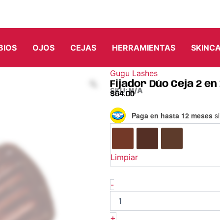
BIOS
OJOS
CEJAS
HERRAMIENTAS
SKINC
Gugu Lashes
Fijador Dúo Ceja 2 en
SKU:
N/A
$
64.00
Fijador
Paga en hasta 12 meses
si
Dúo
Ceja
2
en
Limpiar
1
–
Gugu
-
cantidad
+