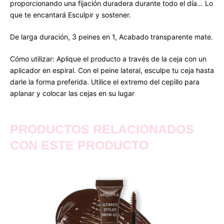
proporcionando una fijación duradera durante todo el día… Lo
que te encantará Esculpir y sostener.
De larga duración, 3 peines en 1, Acabado transparente mate.
Cómo utilizar: Aplique el producto a través de la ceja con un
aplicador en espiral. Con el peine lateral, esculpe tu ceja hasta
darle la forma preferida. Utilice el extremo del cepillo para
aplanar y colocar las cejas en su lugar
PRODUCTOS RELACIONADOS
CON ESTE PRODUCTO
Este
Este
Este
Este
Este
Este
Este
Este
producto
producto
producto
producto
producto
producto
producto
producto
tiene
tiene
tiene
tiene
tiene
tiene
tiene
tiene
múltiples
múltiples
múltiples
múltiples
múltiples
múltiples
múltiples
múltiples
variantes.
variantes.
variantes.
variantes.
variantes.
variantes.
variantes.
variantes.
Las
Las
Las
Las
Las
Las
Las
Las