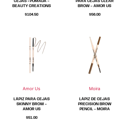
en
en
CEJAS + POMADA –
PARA CEJAS CLEAR
BEAUTY CREATIONS
BROW – AMOR US
la
la
página
página
$
104.50
$
56.00
de
de
producto
producto
Este
Este
producto
producto
tiene
tiene
múltiples
múltiples
variantes.
variantes.
Las
Las
opciones
opciones
se
se
Amor Us
Moira
pueden
pueden
elegir
elegir
LÁPIZ PARA CEJAS
LÁPIZ DE CEJAS
en
en
SKINNY BROW –
PRECISION BROW
AMOR US
PENCIL – MOIRA
la
la
página
página
$
51.00
de
de
producto
producto