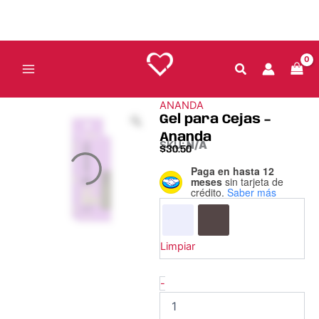
Ir
al
contenido
ANANDA
Gel para Cejas –
Ananda
SKU:
N/A
$
30.50
Paga en hasta 12
Gel
meses
sin tarjeta de
para
crédito.
Saber más
Cejas
–
Ananda
cantidad
Limpiar
-