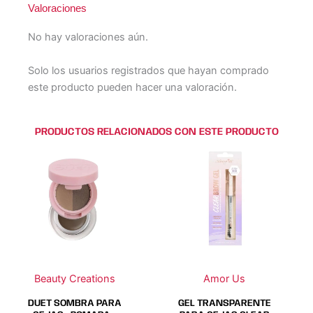
Valoraciones
No hay valoraciones aún.
Solo los usuarios registrados que hayan comprado
este producto pueden hacer una valoración.
PRODUCTOS RELACIONADOS CON ESTE PRODUCTO
Este
Este
producto
producto
tiene
tiene
múltiples
múltiples
variantes.
variantes.
Las
Las
opciones
opciones
se
se
Beauty Creations
Amor Us
pueden
pueden
elegir
elegir
DUET SOMBRA PARA
GEL TRANSPARENTE