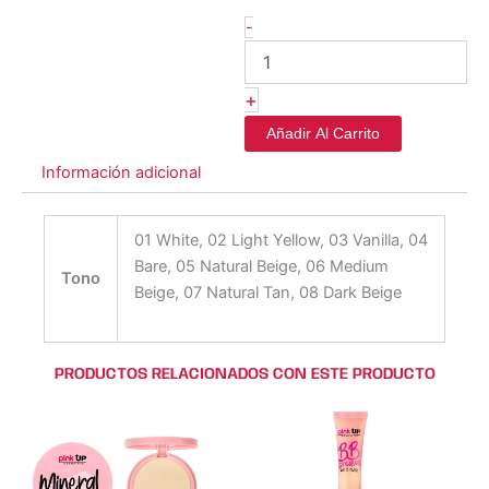
-
+
Añadir Al Carrito
Información adicional
01 White, 02 Light Yellow, 03 Vanilla, 04
Bare, 05 Natural Beige, 06 Medium
Tono
Beige, 07 Natural Tan, 08 Dark Beige
PRODUCTOS RELACIONADOS CON ESTE PRODUCTO
Este
Este
Este
Este
producto
producto
producto
producto
tiene
tiene
tiene
tiene
múltiples
múltiples
múltiples
múltiples