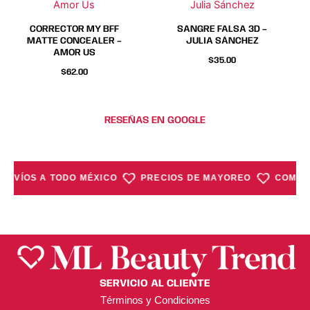
Amor Us
Julia Sánchez
pueden
pueden
elegir
elegir
CORRECTOR MY BFF
SANGRE FALSA 3D –
en
en
MATTE CONCEALER –
JULIA SÁNCHEZ
AMOR US
la
la
$
35.00
página
página
$
62.00
de
de
producto
producto
RESEÑAS EN GOOGLE
ENVÍOS A TODO MÉXICO
PRECIOS DE MAYOREO
COMPRA
SERVICIO AL CLIENTE
Términos y Condiciones