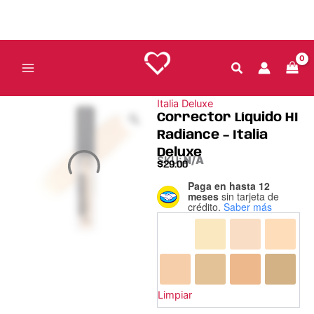
Ir
al
contenido
Italia Deluxe
Corrector Líquido HI
Radiance – Italia
Deluxe
SKU:
N/A
$
29.00
Paga en hasta 12
Corrector
meses
sin tarjeta de
Líquido
crédito.
Saber más
HI
Radiance
-
Italia
Deluxe
cantidad
Limpiar