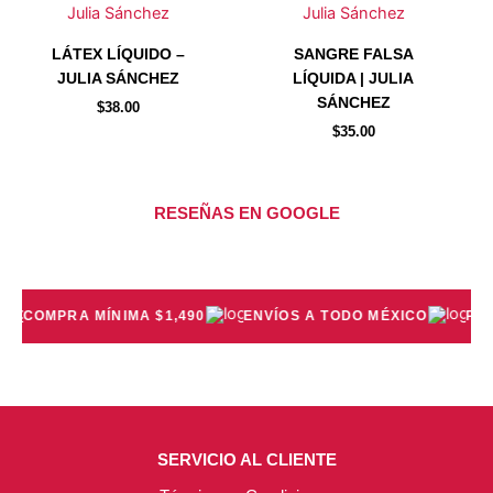
de
de
Julia Sánchez
Julia Sánchez
producto
producto
LÁTEX LÍQUIDO –
SANGRE FALSA
JULIA SÁNCHEZ
LÍQUIDA | JULIA
SÁNCHEZ
$
38.00
$
35.00
RESEÑAS EN GOOGLE
COMPRA MÍNIMA $1,490
ENVÍOS A TODO MÉXICO
PREC
SERVICIO AL CLIENTE