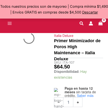
Poros
Ir
Todos nuestros precios son de mayoreo | Compra mínima $1,490
High
al
Maintenance
| Envíos GRATIS en compras desde $4,500
Descartar
contenido
-
Italia
Deluxe
cantidad
Italia Deluxe
Primer Minimizador de
Poros High
Maintenance – Italia
Deluxe
SKU:
ITA-107
$
64.50
Primer
Disponibilidad:
Hay
Minimizador
existencias
de
Poros
Paga en hasta 12
High
meses
sin tarjeta de
Maintenance
crédito.
Saber más
-
-
+
Italia