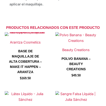
aplicar el maquillaje.
PRODUCTOS RELACIONADOS CON ESTE PRODUCTO
Este
Este
producto
producto
Arantza Cosmetics
tiene
tiene
Beauty Creations
BASE DE
múltiples
múltiples
MAQUILLAJE DE
variantes.
variantes.
POLVO BANANA –
ALTA COBERTURA –
Las
Las
BEAUTY
MAKE IT HAPPEN –
opciones
opciones
CREATIONS
ARANTZA
se
se
$
49.50
$
169.50
pueden
pueden
elegir
elegir
en
en
la
la
página
página