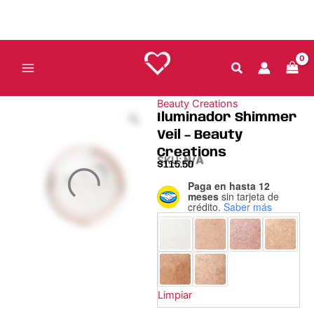
Ir
al
contenido
Beauty Creations
Iluminador Shimmer
Veil – Beauty
Creations
SKU:
N/A
$
115.50
Paga en hasta 12
Iluminador
meses
sin tarjeta de
Shimmer
crédito.
Saber más
Veil
–
Beauty
Creations
cantidad
Limpiar