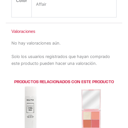
Color
Affair
Valoraciones
No hay valoraciones aún.
Solo los usuarios registrados que hayan comprado
este producto pueden hacer una valoración.
PRODUCTOS RELACIONADOS CON ESTE PRODUCTO
Este
Este
producto
producto
tiene
tiene
múltiples
múltiples
variantes.
variantes.
Las
Las