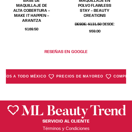
BASE DE
MAQUILLAJE EN
en
en
en
en
MAQUILLAJE DE
POLVO FLAWLESS
ALTA COBERTURA –
STAY – BEAUTY
la
la
la
la
MAKE IT HAPPEN –
CREATIONS
página
página
página
página
ARANTZA
DESDE:
$
131.50
DESDE:
de
de
de
de
$
169.50
$
59.00
producto
producto
producto
producto
RESEÑAS EN GOOGLE
NVÍOS A TODO MÉXICO
PRECIOS DE MAYOREO
COMPRA 
SERVICIO AL CLIENTE
Términos y Condiciones