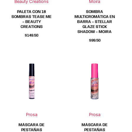
Beauty Creations
Moira
pueden
pueden
elegir
elegir
PALETA CON 18
SOMBRA
en
en
SOMBRAS TEASE ME
MULTICROMÁTICA EN
– BEAUTY
BARRA – STELLAR
la
la
CREATIONS
GLAZE STICK
página
página
SHADOW – MOIRA
$
149.50
de
de
$
99.50
producto
producto
Prosa
Prosa
MÁSCARA DE
MÁSCARA DE
PESTAÑAS
PESTAÑAS