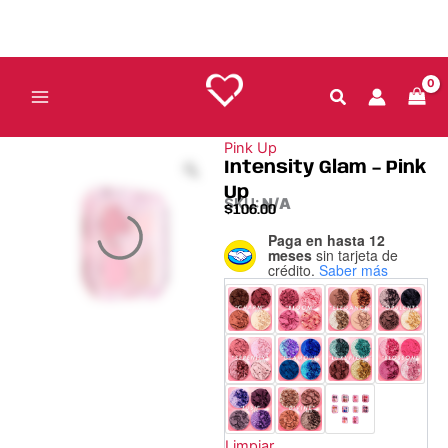
Ir
al
contenido
Pink Up
Intensity Glam – Pink
Up
SKU:
N/A
$
106.00
Paga en hasta 12
Intensity
meses
sin tarjeta de
Glam
crédito.
Saber más
-
Pink
Up
cantidad
Limpiar