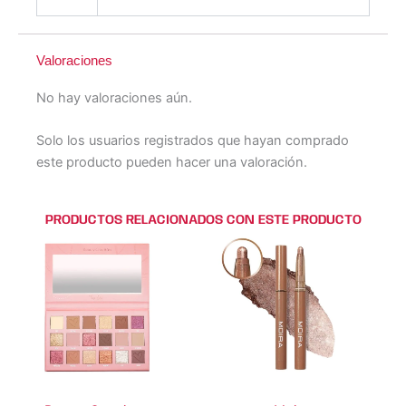
Valoraciones
No hay valoraciones aún.
Solo los usuarios registrados que hayan comprado
este producto pueden hacer una valoración.
PRODUCTOS RELACIONADOS CON ESTE PRODUCTO
Este
Este
producto
producto
tiene
tiene
múltiples
múltiples
variantes.
variantes.
Las
Las
opciones
opciones
se
se