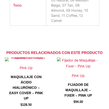
05 Natural, 06 Medium
Tono
Beige, 07 Tan, 08
Almond, 09 Honey, 10
Sand, 11 Coffee, 12
Camel
PRODUCTOS RELACIONADOS CON ESTE PRODUCTO
Este
Este
producto
producto
Pink Up
tiene
tiene
Pink Up
MAQUILLAJE CON
múltiples
múltiples
ÁCIDO
variantes.
variantes.
FIJADOR DE
HIALURÓNICO –
Las
Las
MAQUILLAJE –
EASY COVER – PINK
opciones
opciones
FIXER – PINK UP
UP
se
se
$
94.00
$
128.50
pueden
pueden