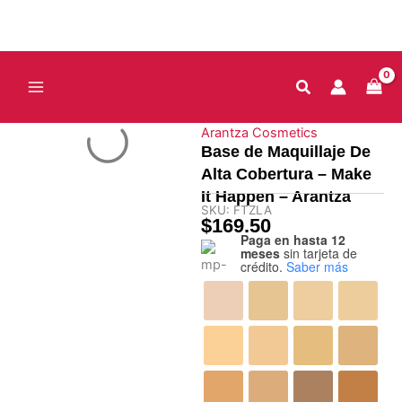
Ir
al
contenido
Arantza Cosmetics
Base de Maquillaje De
Alta Cobertura – Make
It Happen – Arantza
SKU:
FTZLA
$
169.50
Paga en hasta 12
Base
meses
sin tarjeta de
de
crédito.
Saber más
Maquillaje
De
Alta
Cobertura
-
Make
It