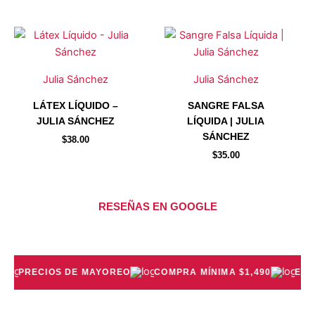
elegir
elegir
en
en
la
la
página
página
de
de
Julia Sánchez
Julia Sánchez
producto
producto
LÁTEX LÍQUIDO –
SANGRE FALSA
JULIA SÁNCHEZ
LÍQUIDA | JULIA
SÁNCHEZ
$
38.00
$
35.00
RESEÑAS EN GOOGLE
PRECIOS DE MAYOREO
COMPRA MÍNIMA $1,490
ENVÍO