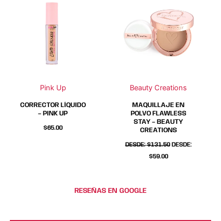
producto
producto
producto
producto
tiene
tiene
tiene
tiene
múltiples
múltiples
múltiples
múltiples
variantes.
variantes.
variantes.
variantes.
Las
Las
Las
Las
opciones
opciones
opciones
opciones
se
se
se
se
Pink Up
Beauty Creations
pueden
pueden
pueden
pueden
elegir
elegir
elegir
elegir
CORRECTOR LÍQUIDO
MAQUILLAJE EN
en
en
en
en
– PINK UP
POLVO FLAWLESS
STAY – BEAUTY
la
la
la
la
$
65.00
CREATIONS
página
página
página
página
DESDE:
$
131.50
DESDE:
de
de
de
de
$
59.00
producto
producto
producto
producto
RESEÑAS EN GOOGLE