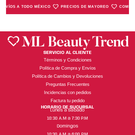
ENVÍOS A TODO MÉXICO
PRECIOS DE MAYOREO
COMPRA
SERVICIO AL CLIENTE
Términos y Condiciones
Política de Compra y Envíos
Política de Cambios y Devoluciones
Preguntas Frecuentes
Incidencias con pedidos
Factura tu pedido
HORARIO DE SUCURSAL
Lunes a Sábado
10:30 A.M a 7:30 P.M
Domingos
10:30 A.M a 6:00 P.M