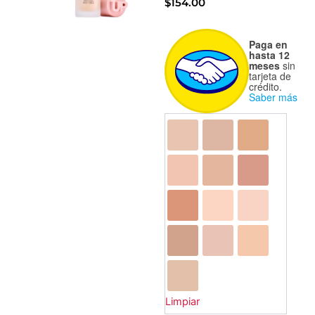
$
154.00
Maquillaje
Paga en
Mate
hasta 12
-
meses
sin
tarjeta de
Matte
crédito.
Cover
Saber más
-
Pink
Up
cantidad
Limpiar