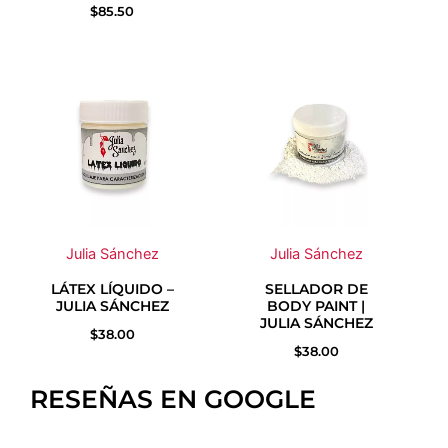
de
de
$
85.50
producto
producto
Julia Sánchez
Julia Sánchez
LÁTEX LÍQUIDO –
SELLADOR DE
JULIA SÁNCHEZ
BODY PAINT |
JULIA SÁNCHEZ
$
38.00
$
38.00
RESEÑAS EN GOOGLE