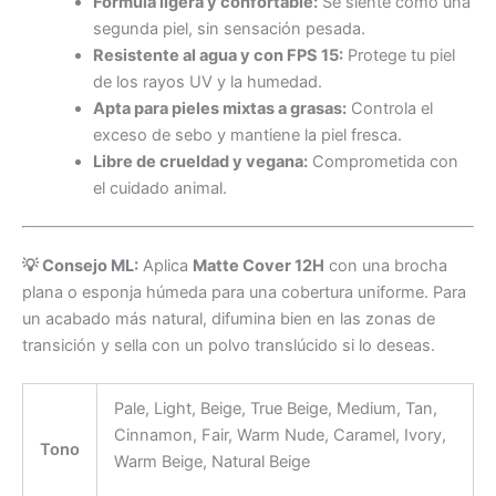
Fórmula ligera y confortable:
Se siente como una
segunda piel, sin sensación pesada.
Resistente al agua y con FPS 15:
Protege tu piel
de los rayos UV y la humedad.
Apta para pieles mixtas a grasas:
Controla el
exceso de sebo y mantiene la piel fresca.
Libre de crueldad y vegana:
Comprometida con
el cuidado animal.
💡 Consejo ML:
Aplica
Matte Cover 12H
con una brocha
plana o esponja húmeda para una cobertura uniforme. Para
un acabado más natural, difumina bien en las zonas de
transición y sella con un polvo translúcido si lo deseas.
Pale, Light, Beige, True Beige, Medium, Tan,
Cinnamon, Fair, Warm Nude, Caramel, Ivory,
Tono
Warm Beige, Natural Beige