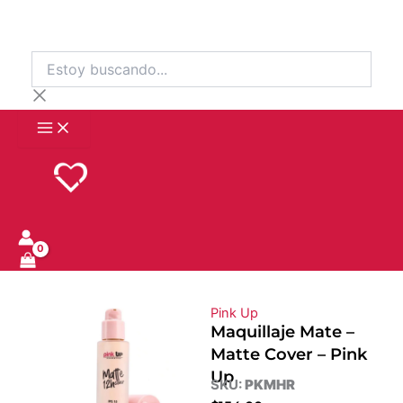
Ir
al
contenido
Estoy
buscando...
Pink Up
Maquillaje Mate –
Matte Cover – Pink
Up
SKU:
PKMHR