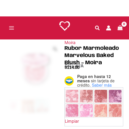
Ir
al
contenido
Moira
Rubor Marmoleado
Marvelous Baked
Blush – Moira
SKU:
N/A
$
114.00
Paga en hasta 12
Rubor
meses
sin tarjeta de
Marmoleado
crédito.
Saber más
Marvelous
Baked
Blush
-
Moira
cantidad
Limpiar