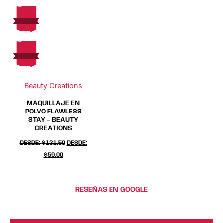
de
de
de
de
producto
producto
producto
producto
55
On Sale
¡Sale!
55%
73$
Off
73
%
$
Ahorra $73
55
On Sale
¡Sale!
55%
73$
Off
73
%
$
Ahorra $73
Beauty Creations
MAQUILLAJE EN
POLVO FLAWLESS
STAY – BEAUTY
CREATIONS
DESDE:
$
131.50
DESDE:
$
59.00
RESEÑAS EN GOOGLE