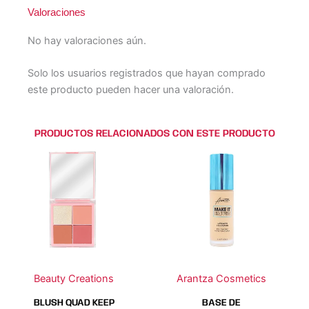
Valoraciones
No hay valoraciones aún.
Solo los usuarios registrados que hayan comprado
este producto pueden hacer una valoración.
PRODUCTOS RELACIONADOS CON ESTE PRODUCTO
Este
Este
Este
Este
producto
producto
producto
producto
tiene
tiene
tiene
tiene
múltiples
múltiples
múltiples
múltiples
variantes.
variantes.
variantes.
variantes.
Las
Las
Las
Las
opciones
opciones
opciones
opciones
se
se
se
se
Beauty Creations
Arantza Cosmetics
pueden
pueden
pueden
pueden
elegir
elegir
elegir
elegir
BLUSH QUAD KEEP
BASE DE