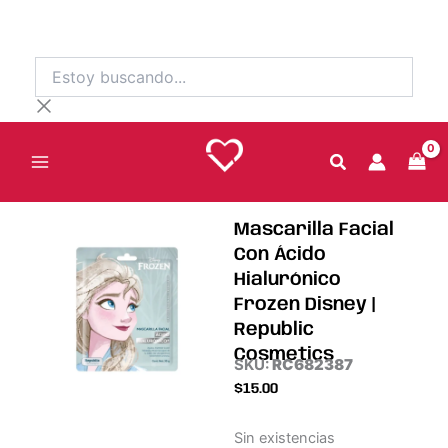
Ir
al
contenido
Estoy
buscando...
Mascarilla Facial
Con Ácido
Hialurónico
Frozen Disney |
Republic
Cosmetics
SKU:
RC682387
$
15.00
Sin existencias