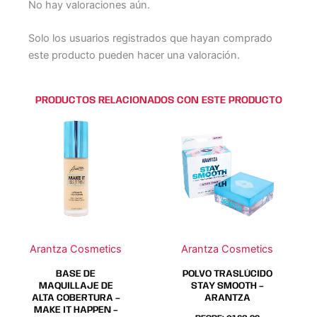
No hay valoraciones aún.
Solo los usuarios registrados que hayan comprado
este producto pueden hacer una valoración.
PRODUCTOS RELACIONADOS CON ESTE PRODUCTO
Este
Este
Este
Este
producto
producto
producto
producto
tiene
tiene
tiene
tiene
múltiples
múltiples
múltiples
múltiples
variantes.
variantes.
variantes.
variantes.
Las
Las
Las
Las
opciones
opciones
opciones
opciones
se
se
se
se
Arantza Cosmetics
Arantza Cosmetics
pueden
pueden
pueden
pueden
elegir
elegir
elegir
elegir
BASE DE
POLVO TRASLÚCIDO
en
en
en
en
MAQUILLAJE DE
STAY SMOOTH –
ALTA COBERTURA –
ARANTZA
la
la
la
la
MAKE IT HAPPEN –