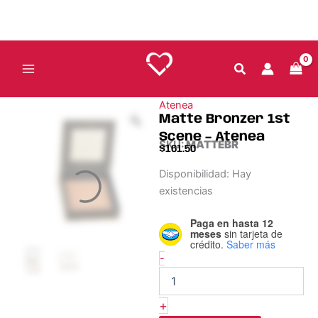
Ir
cantidad
al
contenido
Atenea
Matte Bronzer 1st
Scene – Atenea
SKU:
MATTEBR
$
161.50
Matte
Disponibilidad:
Hay
Bronzer
existencias
1st
Scene
Paga en hasta 12
-
meses
sin tarjeta de
Atenea
crédito.
Saber más
cantidad
-
+