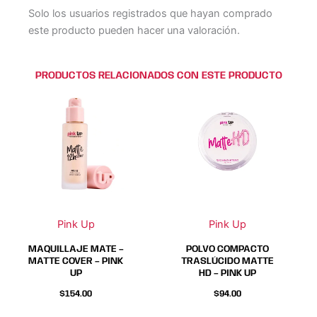
Solo los usuarios registrados que hayan comprado
este producto pueden hacer una valoración.
PRODUCTOS RELACIONADOS CON ESTE PRODUCTO
Este
Este
producto
producto
tiene
tiene
múltiples
múltiples
variantes.
variantes.
Las
Las
opciones
opciones
se
se
Pink Up
Pink Up
pueden
pueden
elegir
elegir
MAQUILLAJE MATE –
POLVO COMPACTO
en
en
MATTE COVER – PINK
TRASLÚCIDO MATTE
UP
HD – PINK UP
la
la
página
página
$
154.00
$
94.00
de
de