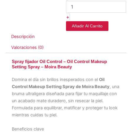
-
Oil
Control
+
Makeup
Setting
Añadir Al Carrito
Spray
Descripción
-
Moira
Valoraciones (0)
cantidad
Spray fijador Oil Control – Oil Control Makeup
Setting Spray – Moira Beauty
Domina el día sin brillos inesperados con el
Oil
Control Makeup Setting Spray de Moira Beauty
, una
bruma ultraligera diseñada para fijar tu maquillaje con
un acabado mate duradero, sin resecar la piel.
Formulada para equilibrar, matificar y proteger tu look
mientras cuidas tu piel.
Beneficios clave