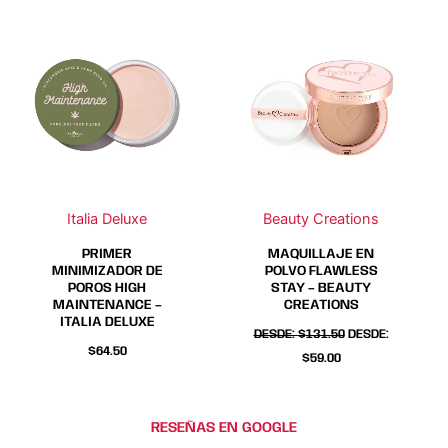
producto
producto
Este
Este
producto
producto
tiene
tiene
múltiples
múltiples
variantes.
variantes.
Las
Las
opciones
opciones
se
se
Italia Deluxe
Beauty Creations
pueden
pueden
elegir
elegir
PRIMER
MAQUILLAJE EN
en
en
MINIMIZADOR DE
POLVO FLAWLESS
POROS HIGH
STAY – BEAUTY
la
la
MAINTENANCE –
CREATIONS
página
página
ITALIA DELUXE
DESDE:
$
131.50
DESDE:
de
de
$
64.50
$
59.00
producto
producto
RESEÑAS EN GOOGLE