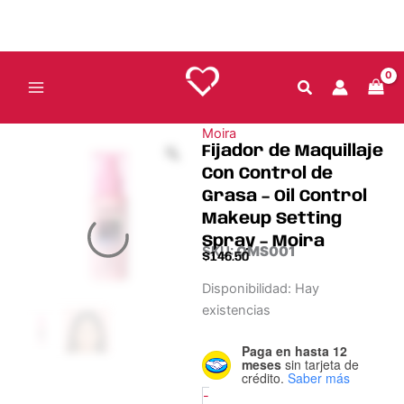
Ir
Grasa
al
-
Oil
contenido
Control
Makeup
Setting
Spray
Moira
-
Fijador de Maquillaje
Moira
Con Control de
cantidad
Grasa – Oil Control
Makeup Setting
Spray – Moira
SKU:
OMS001
$
146.50
Fijador
Disponibilidad:
Hay
de
existencias
Maquillaje
Con
Paga en hasta 12
Control
meses
sin tarjeta de
de
crédito.
Saber más
Grasa
-