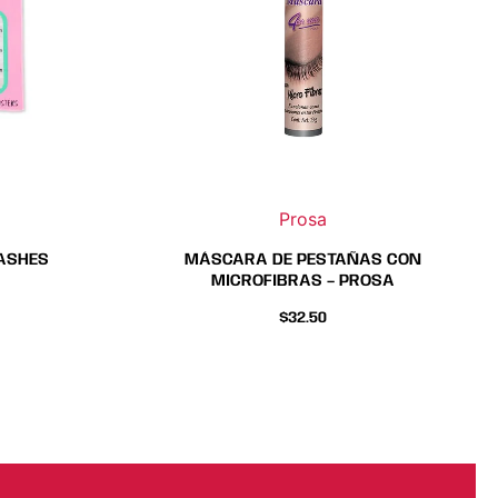
es
ones
en
r
na
Prosa
to
ucto
LASHES
MÁSCARA DE PESTAÑAS CON
MICROFIBRAS – PROSA
$
32.50