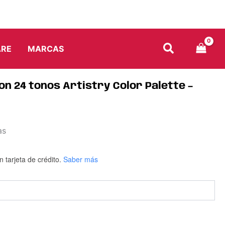
Artistry
Color
Palette
–
Adara
ARE
MARCAS
cantidad
n 24 tonos Artistry Color Palette –
as
n tarjeta de crédito.
Saber más