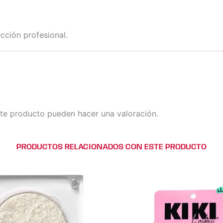
cción profesional.
te producto pueden hacer una valoración.
PRODUCTOS RELACIONADOS CON ESTE PRODUCTO
Este
Este
Este
Este
producto
producto
produc
prod
tiene
tiene
tiene
tiene
múltiples
múltiples
múltipl
múlti
variantes.
variantes.
variante
varia