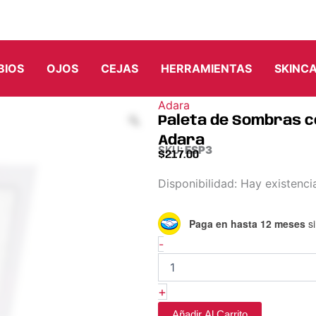
BIOS
OJOS
CEJAS
HERRAMIENTAS
SKINC
Adara
Paleta de Sombras co
Adara
SKU:
ESP3
$
217.00
Paleta
Disponibilidad:
Hay existenci
de
Sombras
Paga en hasta 12 meses
si
con
24
-
tonos
Artistry
Color
+
Palette
–
Añadir Al Carrito