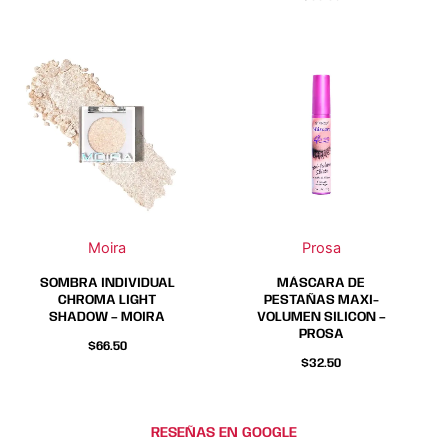
producto
producto
Este
Este
producto
producto
tiene
tiene
múltiples
múltiples
variantes.
variantes.
Las
Las
opciones
opciones
se
se
Moira
Prosa
pueden
pueden
elegir
elegir
SOMBRA INDIVIDUAL
MÁSCARA DE
en
en
CHROMA LIGHT
PESTAÑAS MAXI-
SHADOW – MOIRA
VOLUMEN SILICON –
la
la
PROSA
página
página
$
66.50
$
32.50
de
de
producto
producto
RESEÑAS EN GOOGLE