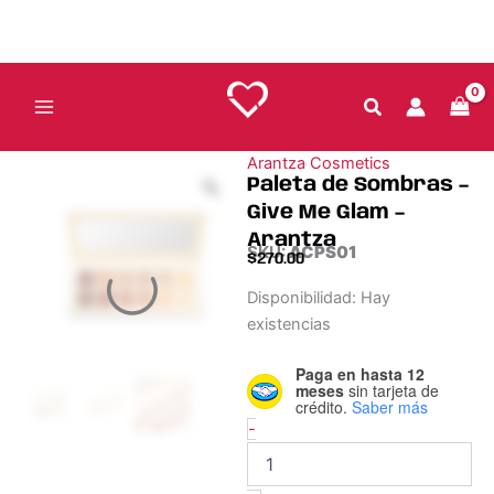
Ir
Glam
al
-
Arantza
contenido
cantidad
Arantza Cosmetics
Paleta de Sombras –
Give Me Glam –
Arantza
SKU:
ACPS01
$
270.00
Paleta
Disponibilidad:
Hay
de
existencias
Sombras
-
Paga en hasta 12
Give
meses
sin tarjeta de
Me
crédito.
Saber más
Glam
-
-
Arantza
cantidad