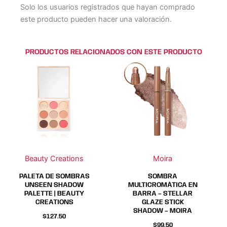
Solo los usuarios registrados que hayan comprado
este producto pueden hacer una valoración.
PRODUCTOS RELACIONADOS CON ESTE PRODUCTO
Este
Este
producto
producto
tiene
tiene
múltiples
múltiples
variantes.
variantes.
Las
Las
opciones
opciones
se
se
Beauty Creations
Moira
pueden
pueden
elegir
elegir
PALETA DE SOMBRAS
SOMBRA
en
en
UNSEEN SHADOW
MULTICROMÁTICA EN
PALETTE | BEAUTY
BARRA – STELLAR
la
la
CREATIONS
GLAZE STICK
página
página
SHADOW – MOIRA
$
127.50
de
de
$
99.50