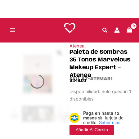
35
Ir
Tonos
al
Marvelous
contenido
Makeup
Expert
-
Atenea
cantidad
Atenea
Paleta de Sombras
35 Tonos Marvelous
Makeup Expert –
Atenea
SKU:
AT-ATEMAR1
$
348.00
Paleta
Disponibilidad:
Solo quedan 1
de
disponibles
Sombras
35
Paga en hasta 12
Tonos
meses
sin tarjeta de
Marvelous
crédito.
Saber más
Makeup
Añadir Al Carrito
Expert