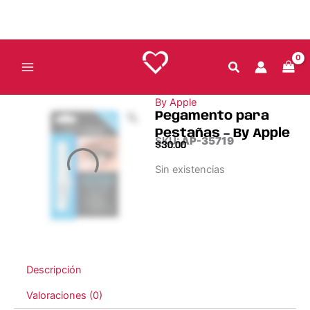
Ir
al
contenido
By Apple
Pegamento para
Pestañas – By Apple
SKU:
AP-35719
$
30.00
Sin existencias
Descripción
Valoraciones (0)