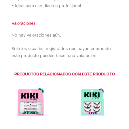
• Ideal para uso diario o profesional.
Valoraciones
No hay valoraciones aún.
Solo los usuarios registrados que hayan comprado
este producto pueden hacer una valoración.
PRODUCTOS RELACIONADOS CON ESTE PRODUCTO
Este
Este
Este
Este
producto
producto
producto
producto
tiene
tiene
tiene
tiene
múltiples
múltiples
múltiples
múltiples
variantes.
variantes.
variantes.
variantes.
Las
Las
Las
Las
opciones
opciones
opciones
opciones
se
se
se
se