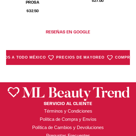
$
27.00
PROSA
página
página
$
32.50
de
de
producto
producto
RESEÑAS EN GOOGLE
VÍOS A TODO MÉXICO
PRECIOS DE MAYOREO
COMPRA M
SERVICIO AL CLIENTE
Términos y Condiciones
Política de Compra y Envíos
Política de Cambios y Devoluciones
Preguntas Frecuentes