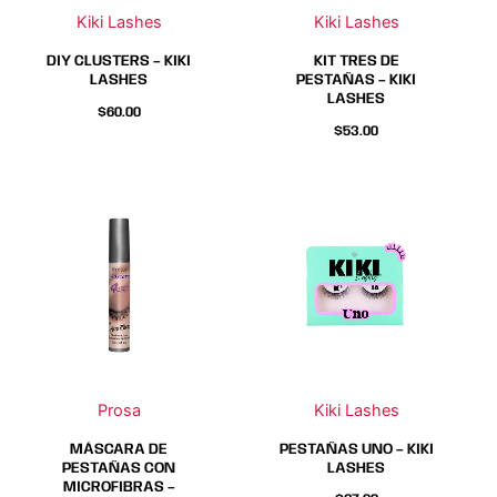
Kiki Lashes
Kiki Lashes
pueden
pueden
pueden
pueden
elegir
elegir
elegir
elegir
DIY CLUSTERS – KIKI
KIT TRES DE
en
en
en
en
LASHES
PESTAÑAS – KIKI
LASHES
la
la
la
la
$
60.00
página
página
página
página
$
53.00
de
de
de
de
producto
producto
producto
producto
Este
Este
producto
producto
tiene
tiene
múltiples
múltiples
variantes.
variantes.
Las
Las
opciones
opciones
se
se
Prosa
Kiki Lashes
pueden
pueden
elegir
elegir
MÁSCARA DE
PESTAÑAS UNO – KIKI
en
en
PESTAÑAS CON
LASHES
MICROFIBRAS –
la
la