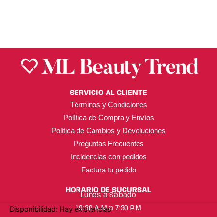
SERVICIO AL CLIENTE
Términos y Condiciones
Política de Compra y Envíos
Política de Cambios y Devoluciones
Preguntas Frecuentes
Incidencias con pedidos
Factura tu pedido
HORARIO DE SUCURSAL
Lunes a Sábado
Balanceador
10:30 A.M a 7:30 P.M
Disponibilidad:
Hay existencias