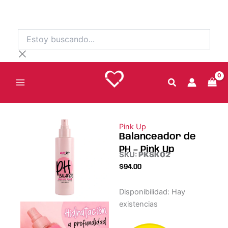
Ir
al
contenido
Estoy
buscando...
Pink Up
Balanceador de
PH – Pink Up
SKU:
PKSK02
$
94.00
Balanceador
Disponibilidad:
Hay
de
existencias
PH
-