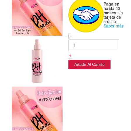
Pink
Paga en
Up
hasta 12
meses
sin
cantidad
tarjeta de
crédito.
Saber más
-
+
Añadir Al Carrito