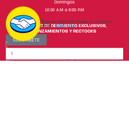
de
Domingos
PH
10:30 A.M a 6:00 P.M
-
Pink
Paga en hasta 12 meses
sin tarjeta de
Up
crédito.
Saber más
CUPONES DE DESCUENTO EXCLUSIVOS,
cantidad
LANZAMIENTOS Y RECTOCKS
SUSCRÍBETE
-
ML Beauty Trend ® Copyright 2025
+
Añadir Al Carrito