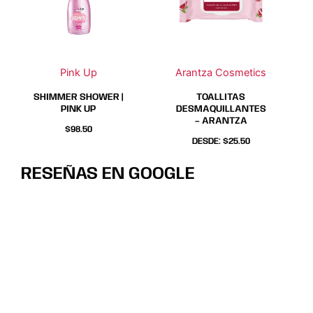
variantes.
variantes.
Las
Las
opciones
opciones
se
se
Pink Up
Arantza Cosmetics
pueden
pueden
elegir
elegir
SHIMMER SHOWER |
TOALLITAS
PINK UP
DESMAQUILLANTES
en
en
– ARANTZA
$
98.50
la
la
DESDE:
$
25.50
página
página
de
de
RESEÑAS EN GOOGLE
producto
producto