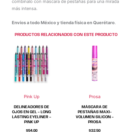
combínalo con máscara de pestañas para una mirada
más intensa.
Envíos a todo México y tienda física en Querétaro
.
PRODUCTOS RELACIONADOS CON ESTE PRODUCTO
Este
Este
producto
producto
tiene
tiene
múltiples
múltiples
variantes.
variantes.
Las
Las
opciones
opciones
se
se
Pink Up
Prosa
pueden
pueden
elegir
elegir
DELINEADORES DE
MÁSCARA DE
en
en
OJOS EN GEL – LONG
PESTAÑAS MAXI-
LASTING EYELINER –
VOLUMEN SILICON –
la
la
PINK UP
PROSA
página
página
$
54.00
$
32.50