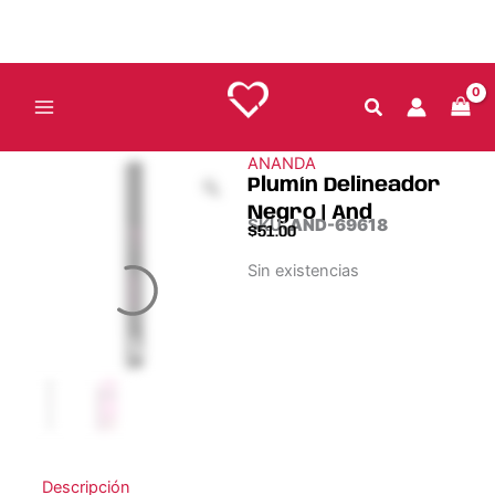
Ir
al
contenido
ANANDA
Plumín Delineador
Negro | And
SKU:
AND-69618
$
51.00
Sin existencias
Descripción