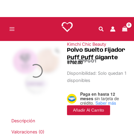
Puff
Ir
Puff
al
Gigante
contenido
cantidad
Kimchi Chic Beauty
Polvo Suelto Fijador
Puff Puff Gigante
SKU:
PPPG01
$
792.00
Polvo
Disponibilidad:
Solo quedan 1
Suelto
disponibles
Fijador
Puff
Paga en hasta 12
Puff
meses
sin tarjeta de
Gigante
crédito.
Saber más
cantidad
Añadir Al Carrito
Descripción
Valoraciones (0)