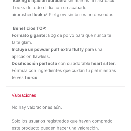
Baking o fijación duradera
sin marcas ni flashback.
Looks de todo el día con un acabado
airbrushed
look
.✔️ Piel glow sin brillos no deseados.
Beneficios TOP:
Formato gigante:
80g de polvo para que nunca te
falte glam.
Incluye un powder puff extra fluffy
para una
aplicación flawless.
Dosificación perfecta
con su adorable
heart sifter
.
Fórmula con ingredientes que cuidan tu piel mientras
te ves
fierce
.
Valoraciones
No hay valoraciones aún.
Solo los usuarios registrados que hayan comprado
este producto pueden hacer una valoración.