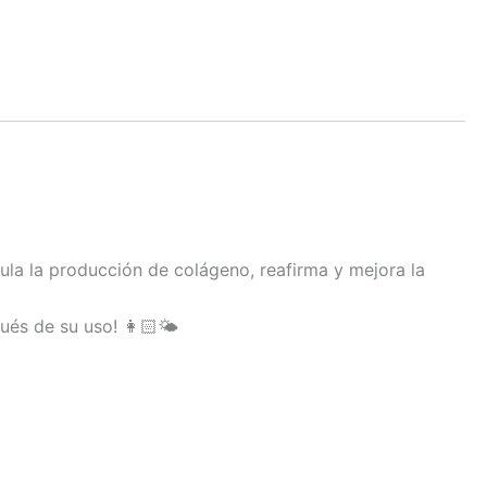
mula la producción de colágeno, reafirma y mejora la
ués de su uso! 👩🏻🌤️
Este
Este
to
ucto
producto
producto