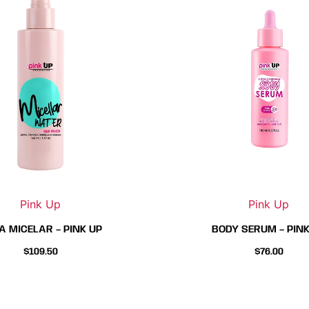
tiene
tiene
múltipl
múlti
variante
varia
Las
Las
opcion
opci
se
se
pueden
pued
elegir
elegi
en
en
la
la
página
pági
Pink Up
Pink Up
de
de
produc
prod
A MICELAR – PINK UP
BODY SERUM – PINK
$
109.50
$
76.00