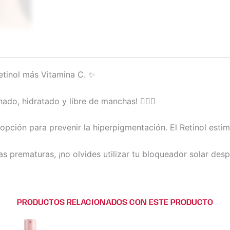
Retinol más Vitamina C. ✨
ado, hidratado y libre de manchas! 💆🏻‍♀️
opción para prevenir la hiperpigmentación. El Retinol esti
as prematuras, ¡no olvides utilizar tu bloqueador solar desp
PRODUCTOS RELACIONADOS CON ESTE PRODUCTO
Este
Este
produc
prod