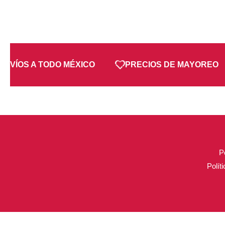
NVÍOS A TODO MÉXICO
PRECIOS DE MAYOREO
P
Polít