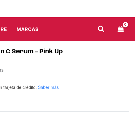
Pink
Up
cantidad
ARE
MARCAS
n C Serum – Pink Up
as
n tarjeta de crédito.
Saber más