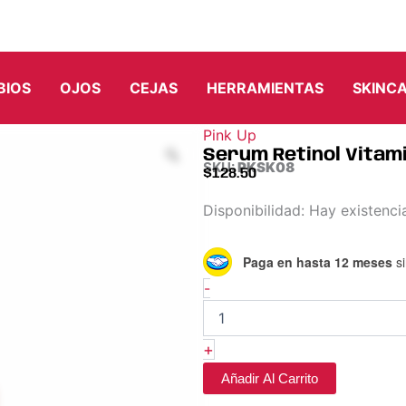
BIOS
OJOS
CEJAS
HERRAMIENTAS
SKINC
Pink Up
Serum Retinol Vitami
SKU:
PKSK08
$
128.50
Serum
Disponibilidad:
Hay existenci
Retinol
Vitamin
Paga en hasta 12 meses
si
C
Serum
-
-
Pink
Up
+
cantidad
Añadir Al Carrito