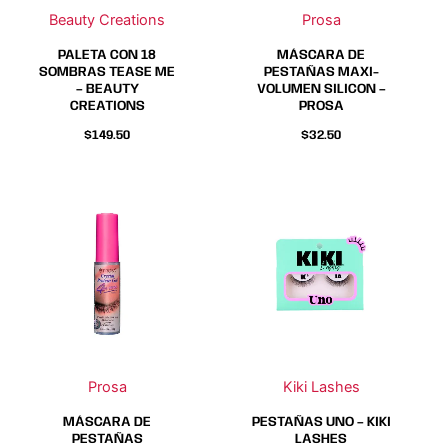
Beauty Creations
Prosa
PALETA CON 18
MÁSCARA DE
SOMBRAS TEASE ME
PESTAÑAS MAXI-
– BEAUTY
VOLUMEN SILICON –
CREATIONS
PROSA
$
149.50
$
32.50
Este
Este
producto
producto
tiene
tiene
múltiples
múltiples
variantes.
variantes.
Las
Las
opciones
opciones
se
se
Prosa
Kiki Lashes
pueden
pueden
elegir
elegir
MÁSCARA DE
PESTAÑAS UNO – KIKI
en
en
PESTAÑAS
LASHES