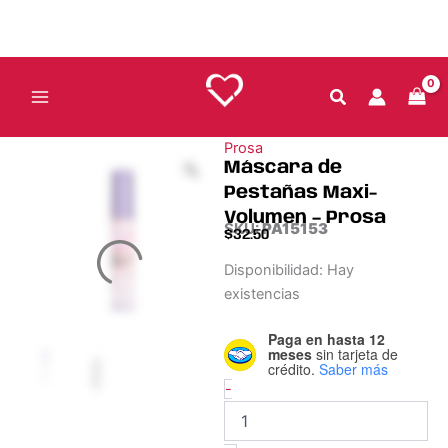
Ir
Prosa
al
cantidad
contenido
Prosa
Máscara de
Pestañas Maxi-
Volumen – Prosa
SKU:
PA15153
$
32.50
Máscara
Disponibilidad:
Hay
de
existencias
Pestañas
Maxi-
Paga en hasta 12
Volumen
meses
sin tarjeta de
-
crédito.
Saber más
Prosa
-
cantidad