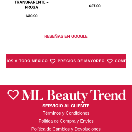
TRANSPARENTE –
la
la
$
27.00
PROSA
página
página
$
30.90
de
de
producto
producto
RESEÑAS EN GOOGLE
ENVÍOS A TODO MÉXICO
PRECIOS DE MAYOREO
COMPRA 
SERVICIO AL CLIENTE
Términos y Condiciones
Política de Compra y Envíos
Política de Cambios y Devoluciones