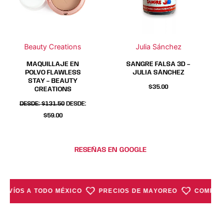
variantes.
variantes.
Las
Las
opciones
opciones
se
se
Beauty Creations
Julia Sánchez
pueden
pueden
elegir
elegir
MAQUILLAJE EN
SANGRE FALSA 3D –
en
en
POLVO FLAWLESS
JULIA SÁNCHEZ
STAY – BEAUTY
la
la
$
35.00
CREATIONS
página
página
DESDE:
$
131.50
DESDE:
de
de
$
59.00
producto
producto
RESEÑAS EN GOOGLE
ENVÍOS A TODO MÉXICO
PRECIOS DE MAYOREO
COMPRA