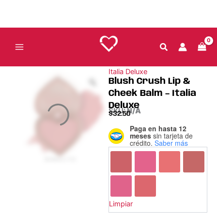
Ir
al
contenido
Italia Deluxe
Blush Crush Lip &
Cheek Balm – Italia
Deluxe
SKU:
N/A
$
32.50
Paga en hasta 12
Blush
meses
sin tarjeta de
Crush
crédito.
Saber más
Lip
&
Cheek
Balm
-
Italia
Limpiar
Deluxe
cantidad