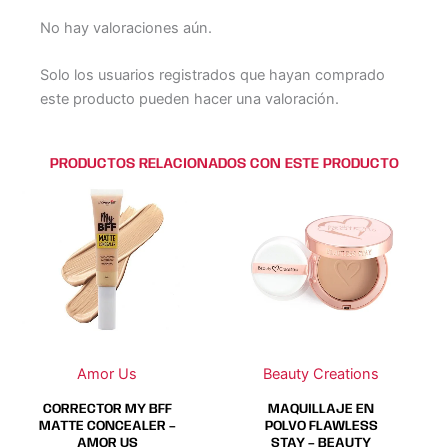
No hay valoraciones aún.
Solo los usuarios registrados que hayan comprado
este producto pueden hacer una valoración.
PRODUCTOS RELACIONADOS CON ESTE PRODUCTO
Este
Este
Este
Este
producto
producto
producto
producto
tiene
tiene
tiene
tiene
múltiples
múltiples
múltiples
múltiples
variantes.
variantes.
variantes.
variantes.
Las
Las
Las
Las
opciones
opciones
opciones
opciones
se
se
se
se
Amor Us
Beauty Creations
pueden
pueden
pueden
pueden
elegir
elegir
elegir
elegir
CORRECTOR MY BFF
MAQUILLAJE EN
en
en
en
en
MATTE CONCEALER –
POLVO FLAWLESS
AMOR US
STAY – BEAUTY
la
la
la
la