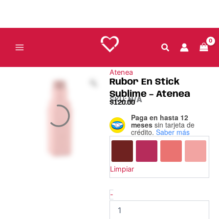
Ir
al
contenido
Atenea
Rubor En Stick
Sublime – Atenea
SKU:
N/A
$
120.00
Paga en hasta 12
Rubor
meses
sin tarjeta de
En
crédito.
Saber más
Stick
Sublime
–
Atenea
Limpiar
cantidad
-