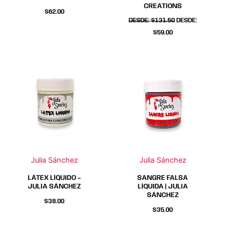
CREATIONS
página
página
página
página
$
62.00
DESDE:
$
131.50
DESDE:
de
de
de
de
$
59.00
producto
producto
producto
producto
Julia Sánchez
Julia Sánchez
LÁTEX LÍQUIDO –
SANGRE FALSA
JULIA SÁNCHEZ
LÍQUIDA | JULIA
SÁNCHEZ
$
38.00
$
35.00