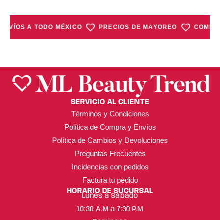
ENVÍOS A TODO MÉXICO
PRECIOS DE MAYOREO
COMPRA
SERVICIO AL CLIENTE
Términos y Condiciones
Política de Compra y Envíos
Política de Cambios y Devoluciones
Preguntas Frecuentes
Incidencias con pedidos
Factura tu pedido
HORARIO DE SUCURSAL
Lunes a Sábado
10:30 A.M a 7:30 P.M