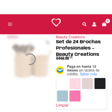
Ir
al
contenido
Beauty Creations
NUEVO
Set de 24 Brochas
Profesionales –
Beauty Creations
SKU:
N/A
$
448.00
Paga en hasta 12
Set
meses
sin tarjeta de
de
crédito.
Saber más
24
Brochas
Profesionales
-
Beauty
Creations
Limpiar
cantidad