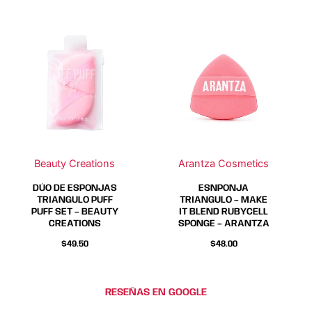
Este
Este
producto
producto
tiene
tiene
múltiples
múltiples
variantes.
variantes.
Las
Las
opciones
opciones
se
se
Beauty Creations
Arantza Cosmetics
pueden
pueden
elegir
elegir
DÚO DE ESPONJAS
ESNPONJA
en
en
TRIANGULO PUFF
TRIANGULO – MAKE
PUFF SET – BEAUTY
IT BLEND RUBYCELL
la
la
CREATIONS
SPONGE – ARANTZA
página
página
$
49.50
$
48.00
de
de
producto
producto
RESEÑAS EN GOOGLE