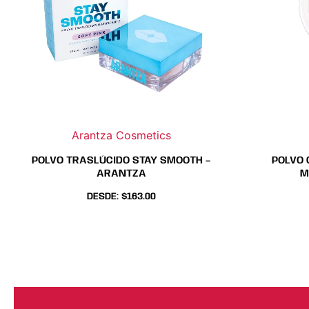
opciones
opciones
se
se
pueden
pueden
elegir
elegir
en
en
la
la
página
página
Arantza Cosmetics
de
de
producto
producto
POLVO TRASLÚCIDO STAY SMOOTH –
POLVO 
ARANTZA
M
DESDE:
$
163.00