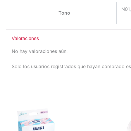
N01
Tono
Valoraciones
No hay valoraciones aún.
Solo los usuarios registrados que hayan comprado es
Este
Este
producto
producto
tiene
tiene
múltiples
múltiples
variantes.
variantes.
Las
Las