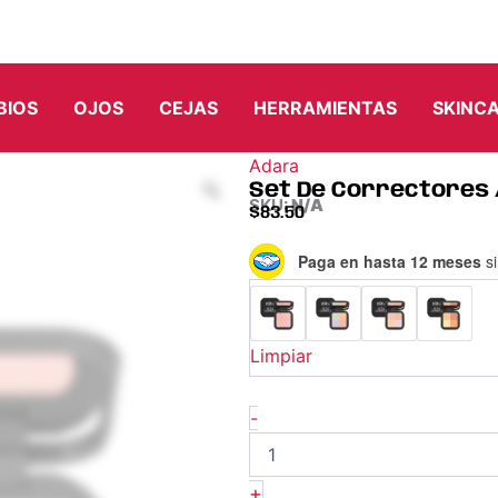
BIOS
OJOS
CEJAS
HERRAMIENTAS
SKINC
Adara
Set De Correctores 
SKU:
N/A
$
83.50
Set
Paga en hasta 12 meses
si
De
Correctores
/
Set
Limpiar
&
Correct
–
-
Adara
cantidad
+