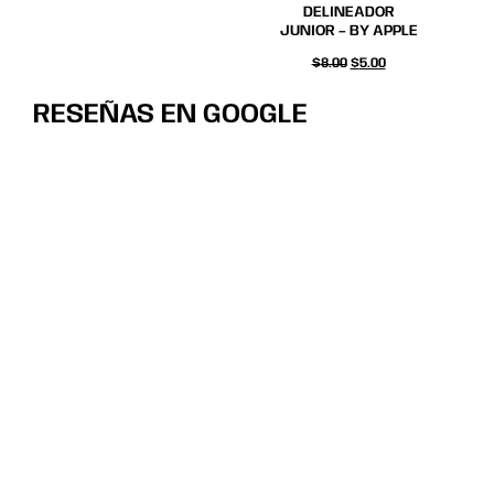
Off
DELINEADOR
$
38
Ahorra $3
3$
JUNIOR – BY APPLE
38%
$
8.00
$
5.00
3
$
RESEÑAS EN GOOGLE