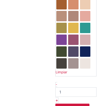
Star
Shadow
Pot
-
Moira
cantidad
Limpiar
-
+