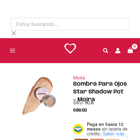
Ir
al
contenido
Estoy
buscando...
Moira
Sombra Para Ojos
Star Shadow Pot
– Moira
SKU:
N/A
$
99.50
Paga en hasta 12
Sombra
meses
sin tarjeta de
Para
crédito.
Saber más
Ojos