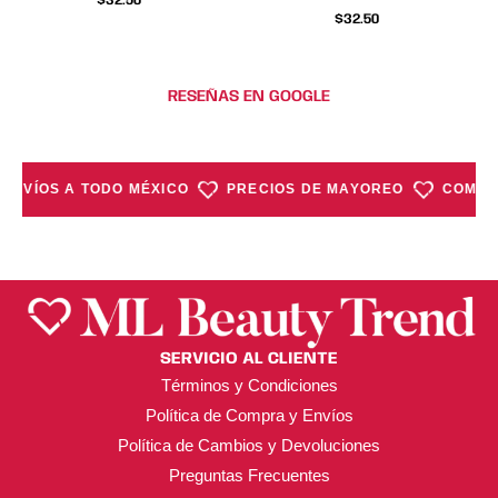
$
32.50
$
32.50
RESEÑAS EN GOOGLE
ENVÍOS A TODO MÉXICO
PRECIOS DE MAYOREO
COMPRA
SERVICIO AL CLIENTE
Términos y Condiciones
Política de Compra y Envíos
Política de Cambios y Devoluciones
Preguntas Frecuentes