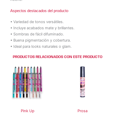
Aspectos destacados del producto
• Variedad de tonos versátiles.
• Incluye acabados mate y brillantes.
• Sombras de fácil difuminado.
• Buena pigmentación y cobertura.
• Ideal para looks naturales o glam.
PRODUCTOS RELACIONADOS CON ESTE PRODUCTO
Este
Este
producto
producto
tiene
tiene
múltiples
múltiples
variantes.
variantes.
Las
Las
opciones
opciones
se
se
Pink Up
Prosa
pueden
pueden