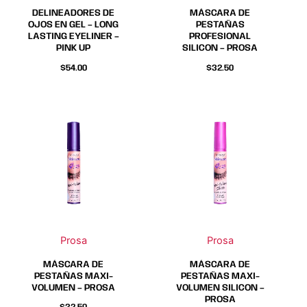
elegir
elegir
DELINEADORES DE
MÁSCARA DE
en
en
OJOS EN GEL – LONG
PESTAÑAS
LASTING EYELINER –
PROFESIONAL
la
la
PINK UP
SILICON – PROSA
página
página
$
54.00
$
32.50
de
de
producto
producto
Prosa
Prosa
MÁSCARA DE
MÁSCARA DE
PESTAÑAS MAXI-
PESTAÑAS MAXI-
VOLUMEN – PROSA
VOLUMEN SILICON –
PROSA