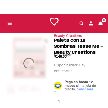
Ir
-
al
Beauty
Creations
contenido
cantidad
Beauty Creations
Paleta con 18
Sombras Tease Me –
Beauty Creations
SKU:
E18T
$
149.50
Paleta
Disponibilidad:
Hay
con
existencias
18
Sombras
Paga en hasta 12
Tease
meses
sin tarjeta de
Me
crédito.
Saber más
-
-
Beauty
Creations
cantidad