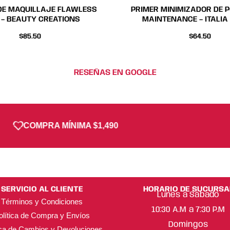
DE MAQUILLAJE FLAWLESS
PRIMER MINIMIZADOR DE 
 – BEAUTY CREATIONS
MAINTENANCE – ITALIA
$
85.50
$
64.50
RESEÑAS EN GOOGLE
COMPRA MÍNIMA $1,490
SERVICIO AL CLIENTE
HORARIO DE SUCURSA
Lunes a Sábado
Términos y Condiciones
10:30 A.M a 7:30 P.M
olítica de Compra y Envíos
Domingos
ica de Cambios y Devoluciones