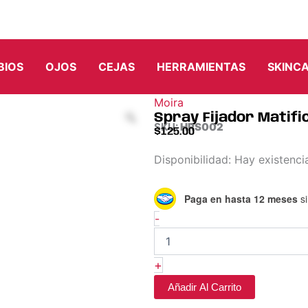
BIOS
OJOS
CEJAS
HERRAMIENTAS
SKINC
Moira
Spray Fijador Matifi
SKU:
HRS002
$
125.00
Spray
Disponibilidad:
Hay existenci
Fijador
Matificante
Paga en hasta 12 meses
si
Seal
Setting
-
Spray
–
Moira
+
cantidad
Añadir Al Carrito