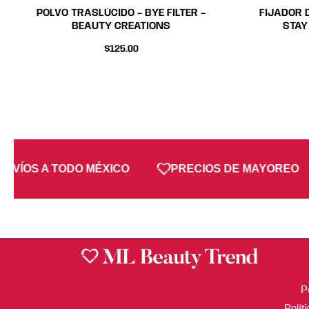
producto
producto
POLVO TRASLÚCIDO – BYE FILTER –
FIJADOR 
BEAUTY CREATIONS
STAY
$
125.00
NVÍOS A TODO MÉXICO
PRECIOS DE MAYOREO
P
Polít