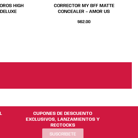
producto
producto
POROS HIGH
CORRECTOR MY BFF MATTE
 DELUXE
CONCEALER – AMOR US
$
62.00
L
CUPONES DE DESCUENTO
EXCLUSIVOS, LANZAMIENTOS Y
RECTOCKS
SUSCRÍBETE