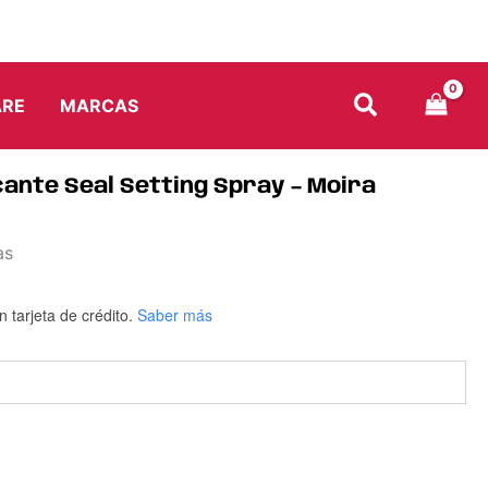
–
Moira
cantidad
ARE
MARCAS
cante Seal Setting Spray – Moira
as
n tarjeta de crédito.
Saber más