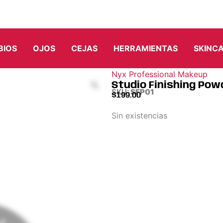
BIOS
OJOS
CEJAS
HERRAMIENTAS
SKINC
Nyx Professional Makeup
Studio Finishing Pow
SKU:
SFP01
$
199.00
Sin existencias