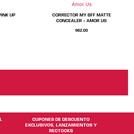
Amor Us
de
de
to
ucto
producto
producto
PINK UP
CORRECTOR MY BFF MATTE
CONCEALER – AMOR US
$
62.00
L
CUPONES DE DESCUENTO
EXCLUSIVOS, LANZAMIENTOS Y
RECTOCKS