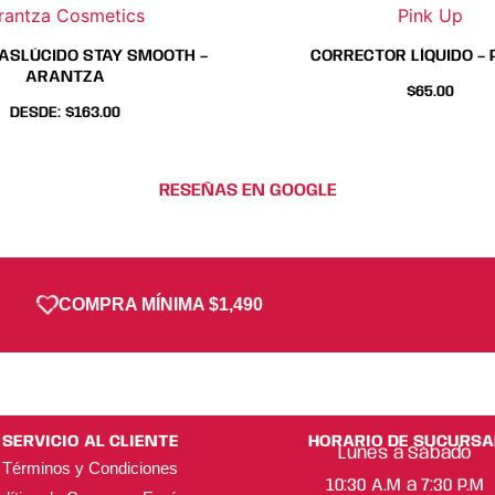
rantza Cosmetics
Pink Up
de
de
de
de
producto
producto
produc
prod
ASLÚCIDO STAY SMOOTH –
CORRECTOR LÍQUIDO – 
ARANTZA
$
65.00
DESDE:
$
163.00
RESEÑAS EN GOOGLE
COMPRA MÍNIMA $1,490
SERVICIO AL CLIENTE
HORARIO DE SUCURSA
Lunes a Sábado
Términos y Condiciones
10:30 A.M a 7:30 P.M