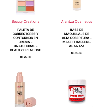
Las
Las
Las
Las
opciones
opciones
opciones
opciones
se
se
se
se
Beauty Creations
Arantza Cosmetics
pueden
pueden
pueden
pueden
elegir
elegir
elegir
elegir
PALETA DE
BASE DE
en
en
en
en
CORRECTORES Y
MAQUILLAJE DE
CONTORNOS EN
ALTA COBERTURA –
la
la
la
la
CREMA –
MAKE IT HAPPEN –
página
página
página
página
SNATCHURAL –
ARANTZA
BEAUTY CREATIONS
de
de
de
de
$
169.50
producto
producto
producto
producto
$
175.50
Este
Este
producto
producto
tiene
tiene
múltiples
múltiples
variantes.
variantes.
Las
Las
opciones
opciones