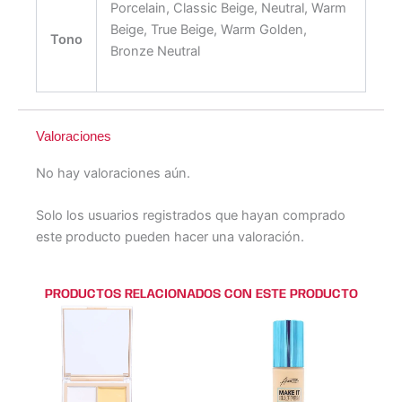
Porcelain, Classic Beige, Neutral, Warm
Beige, True Beige, Warm Golden,
Tono
Bronze Neutral
Valoraciones
No hay valoraciones aún.
Solo los usuarios registrados que hayan comprado
este producto pueden hacer una valoración.
PRODUCTOS RELACIONADOS CON ESTE PRODUCTO
Este
Este
Este
Este
producto
producto
producto
producto
tiene
tiene
tiene
tiene
múltiples
múltiples
múltiples
múltiples
variantes.
variantes.
variantes.
variantes.