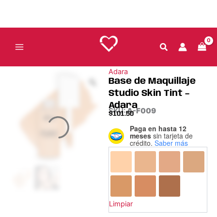
Ir
al
contenido
Adara
Base de Maquillaje
Studio Skin Tint –
Adara
SKU:
A-F009
$
101.50
Paga en hasta 12
Base
meses
sin tarjeta de
de
crédito.
Saber más
Maquillaje
Studio
Skin
Tint
–
Adara
Limpiar
cantidad