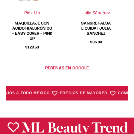
se
se
Pink Up
Julia Sánchez
pueden
pueden
elegir
elegir
MAQUILLAJE CON
SANGRE FALSA
en
en
ÁCIDO HIALURÓNICO
LÍQUIDA | JULIA
– EASY COVER – PINK
SÁNCHEZ
la
la
UP
página
página
$
35.00
$
128.50
de
de
producto
producto
RESEÑAS EN GOOGLE
ENVÍOS A TODO MÉXICO
PRECIOS DE MAYOREO
COMPRA