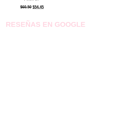
$
$
60.50
$
54.45
RESEÑAS EN GOOGLE