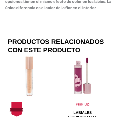
opciones tienen el mismo efecto de color en los labios. La
única diferencia es el color de la flor en el interior
PRODUCTOS RELACIONADOS
CON ESTE PRODUCTO
Este
Este
Este
Este
producto
producto
producto
producto
tiene
tiene
tiene
tiene
múltiples
múltiples
múltiples
múltiples
variantes.
variantes.
variantes.
variantes.
Las
Las
Las
Las
opciones
opciones
opciones
opciones
se
se
se
se
Pink Up
pueden
pueden
pueden
pueden
LABIALES
elegir
elegir
elegir
elegir