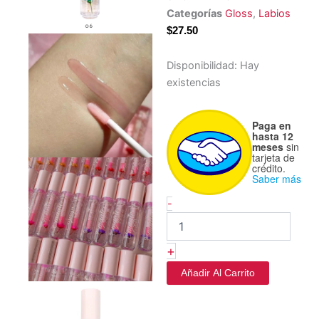
Categorías
Gloss
,
Labios
$
27.50
24K
Disponibilidad:
Hay
Magic
existencias
Gloss
Mágico
-
Paga en
Italia
hasta 12
meses
sin
Deluxe
tarjeta de
cantidad
crédito.
Saber más
-
+
Añadir Al Carrito