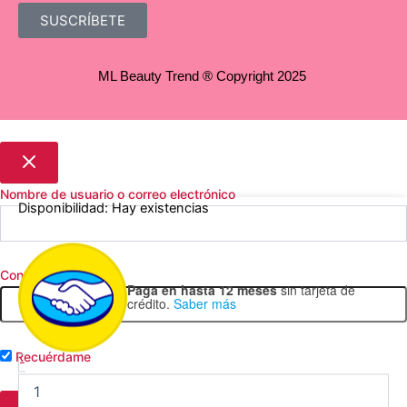
SUSCRÍBETE
ML Beauty Trend ® Copyright 2025
Nombre de usuario o correo electrónico
24K
Disponibilidad:
Hay existencias
Magic
Gloss
Mágico
Contraseña
-
Paga en hasta 12 meses
sin tarjeta de
Italia
crédito.
Saber más
Deluxe
cantidad
Recuérdame
-