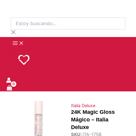
Ir
al
contenido
Estoy
buscando...
Italia Deluxe
24K Magic Gloss
Mágico – Italia
Deluxe
SKU:
ITA-175B