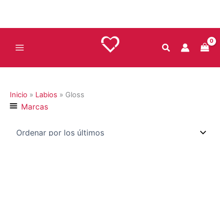
Ir
al
contenido
Inicio
»
Labios
»
Gloss
Marcas