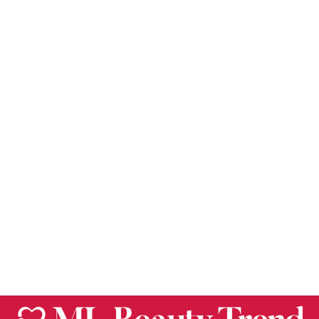
Kevin & Coco
DISPLAY /
EXHIBIDOR CON 36
BRILLOS LABIALES
EFECTO
VOLUMINIZADOR –
KEVIN & COCO
$
998.00