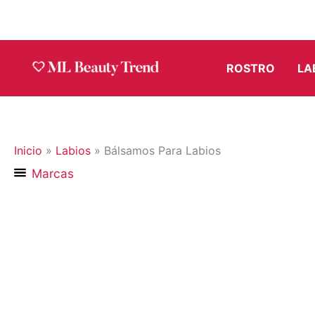
Ir
al
contenido
ROSTRO
LA
Inicio
»
Labios
»
Bálsamos Para Labios
Marcas
ÚLTIMAS