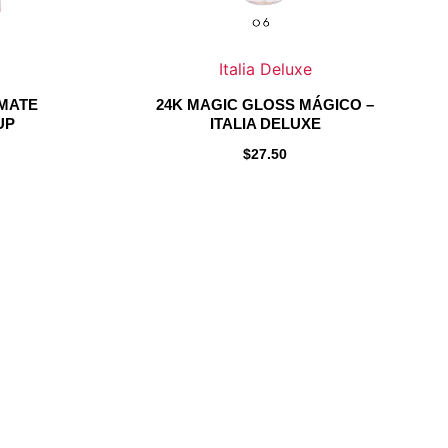
na
Italia Deluxe
 MATE
24K MAGIC GLOSS MÁGICO –
o
ucto
UP
ITALIA DELUXE
$
27.50