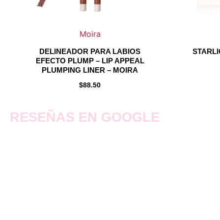
en
en
la
la
página
página
Moira
de
de
DELINEADOR PARA LABIOS
STARLI
producto
producto
EFECTO PLUMP – LIP APPEAL
PLUMPING LINER – MOIRA
$
88.50
RESEÑAS EN GOOGLE