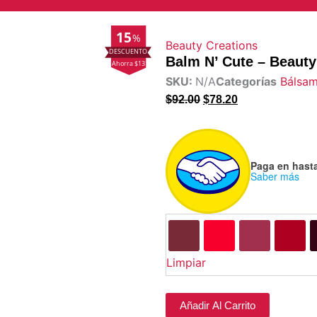
15
%
Beauty Creations
Balm N’ Cute – Beauty
Ahorra $13
SKU:
N/A
Categorías
Bálsam
$
92.00
$
78.20
Balm
N'
Cute
Paga en hast
Saber más
-
Beauty
Creations
cantidad
Limpiar
Añadir Al Carrito