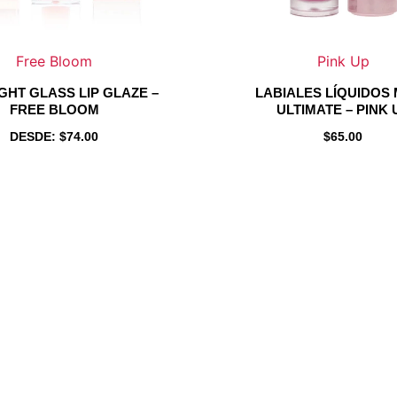
en
en
en
en
la
la
la
la
página
página
página
pági
Free Bloom
Pink Up
de
de
de
de
GHT GLASS LIP GLAZE –
LABIALES LÍQUIDOS
producto
producto
product
prod
FREE BLOOM
ULTIMATE – PINK 
DESDE:
$
74.00
$
65.00