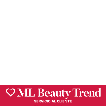
Eqqual Berry
BAKUCHIOL
PLUMPING SERUM
– EQQUAL BERRY
$
370.50
SERVICIO AL CLIENTE