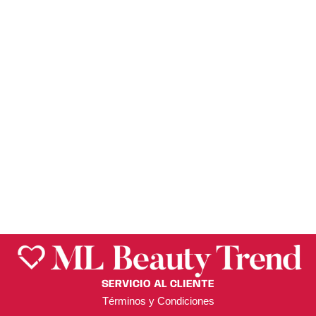
Célavi
Célavi
PARCHES
PARCHES
ANTIACNÉ CON
ANTIACNÉ 36 PCS
ESTUCHE Y
SNOOPY – CELAVI
LLAVERO SNOOPY
– CELAVI
$
95.00
$
139.50
SERVICIO AL CLIENTE
Términos y Condiciones