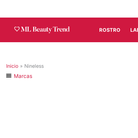
Ir
al
contenido
ROSTRO
LA
Inicio
»
Nineless
Marcas