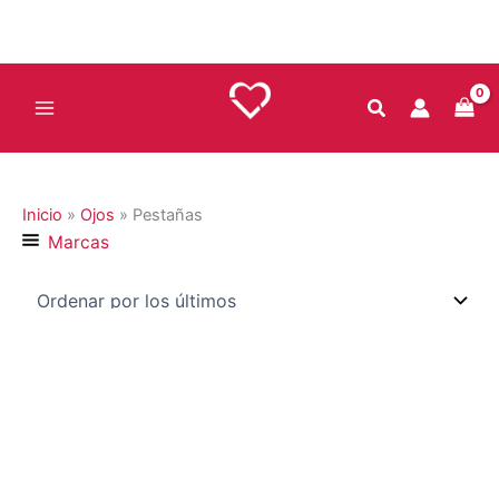
Ir
al
contenido
Inicio
»
Ojos
»
Pestañas
Marcas