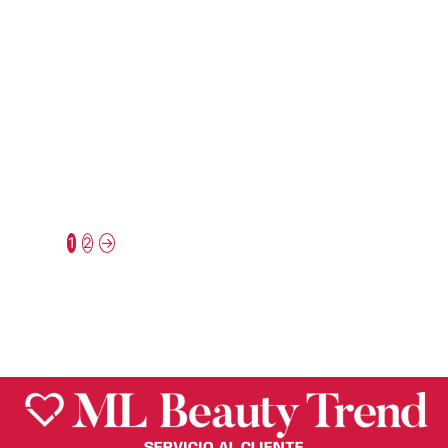
By Apple
By Apple
PESTAÑAS
PESTAÑAS
POSTIZAS WISPY
POSTIZAS WISPY
NAKED – BY APPLE
NATURAL – BY
APPLE
$
30.00
$
30.00
1 más
6 más
1
2
→