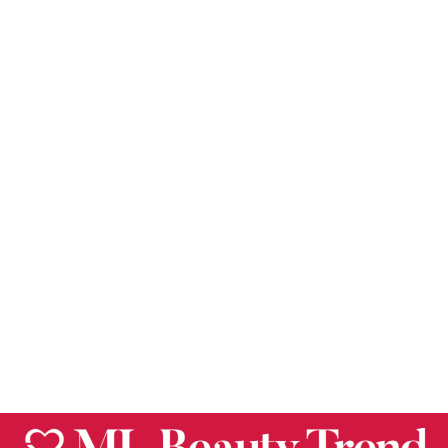
Medicube
MASCARILLA
FACIAL NOCTURNA
EN GEL –
MEDICUBE
$
370.50